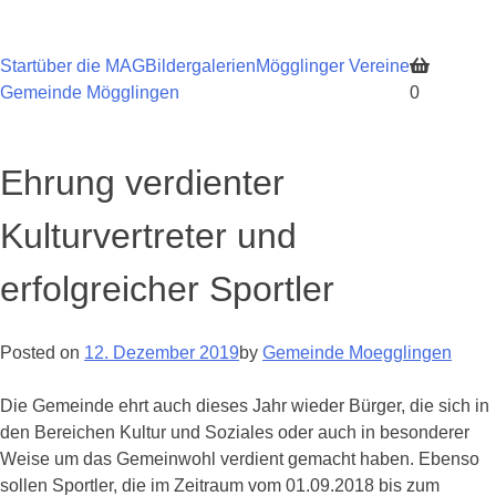
Skip
to
content
Start
über die MAG
Bildergalerien
Mögglinger Vereine
Gemeinde Mögglingen
0
Ehrung verdienter
Kulturvertreter und
erfolgreicher Sportler
Posted on
12. Dezember 2019
by
Gemeinde Moegglingen
Die Gemeinde ehrt auch dieses Jahr wieder Bürger, die sich in
den Bereichen Kultur und Soziales oder auch in besonderer
Weise um das Gemeinwohl verdient gemacht haben. Ebenso
sollen Sportler, die im Zeitraum vom 01.09.2018 bis zum