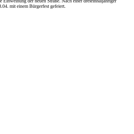
e Einweihung der neuen Straße. Nach einer dreieinhaljähriger
04. mit einem Bürgerfest gefeiert.