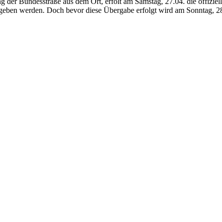
der Bundesstraße aus dem Ort, erfolt am Samstag, 27.04. die offiziell
ergeben werden. Doch bevor diese Übergabe erfolgt wird am Sonntag, 28.