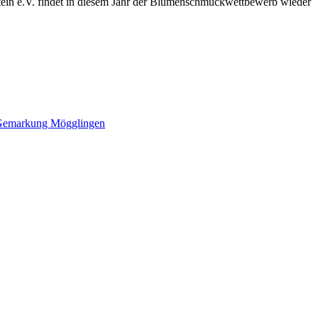
tein e.V. findet in diesem Jahr der Blumenschmuckwettbewerb wieder
“ Gemarkung Mögglingen