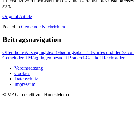
Unterstützt vom Fachwart für Obst- und Gartenbau des Ostalbkreises
statt.
Original Article
Posted in
Gemeinde Nachrichten
Beitragsnavigation
Öffentliche Auslegung des Bebauungsplan-Entwurfes und der Satzu
Gemeinderat Mögglingen besucht Brauerei-Gasthof Reichsadler
Vereinssatzung
Cookies
Datenschutz
Impressum
© MAG | erstellt von HunckMedia