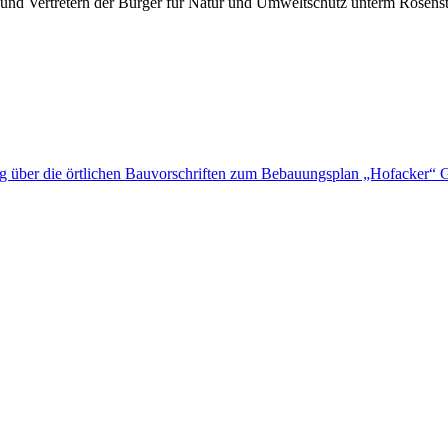
 und Vertretern der Bürger für Natur und Umweltschutz unterm Rosens
ng über die örtlichen Bauvorschriften zum Bebauungsplan „Hofacker