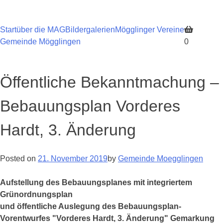
Skip
to
content
Start
über die MAG
Bildergalerien
Mögglinger Vereine
Gemeinde Mögglingen
0
Öffentliche Bekanntmachung –
Bebauungsplan Vorderes
Hardt, 3. Änderung
Posted on
21. November 2019
by
Gemeinde Moegglingen
Aufstellung des Bebauungsplanes mit integriertem
Grünordnungsplan
und öffentliche Auslegung des Bebauungsplan-
Vorentwurfes "Vorderes Hardt, 3. Änderung" Gemarkung