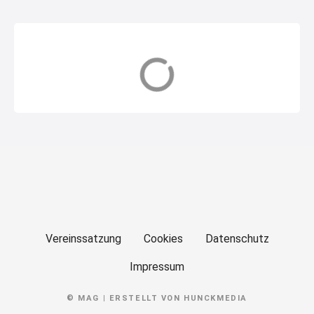
s
t
s
Bauen
Behandlungspfle
ge
n
a
v
i
g
a
Vereinssatzung
Cookies
Datenschutz
t
Impressum
i
© MAG | ERSTELLT VON HUNCKMEDIA