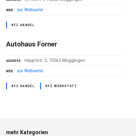
zur Webseite
WEB
KFZ HANDEL
Autohaus Forner
Hauptstr. 2, 73563 Mögglingen
ADDRESS
zur Webseite
WEB
KFZ HANDEL
KFZ WERKSTATT
P
o
mehr Kategorien