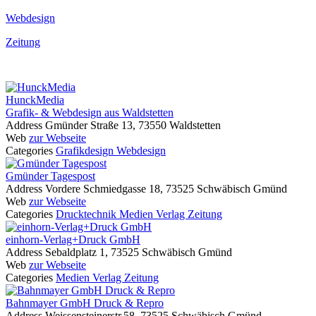
Webdesign
Zeitung
HunckMedia
Grafik- & Webdesign aus Waldstetten
Address
Gmünder Straße 13, 73550 Waldstetten
Web
zur Webseite
Categories
Grafikdesign
Webdesign
Gmünder Tagespost
Address
Vordere Schmiedgasse 18, 73525 Schwäbisch Gmünd
Web
zur Webseite
Categories
Drucktechnik
Medien
Verlag
Zeitung
einhorn-Verlag+Druck GmbH
Address
Sebaldplatz 1, 73525 Schwäbisch Gmünd
Web
zur Webseite
Categories
Medien
Verlag
Zeitung
Bahnmayer GmbH Druck & Repro
Address
Weissensteinerstr.58, 73525 Schwäbisch Gmünd